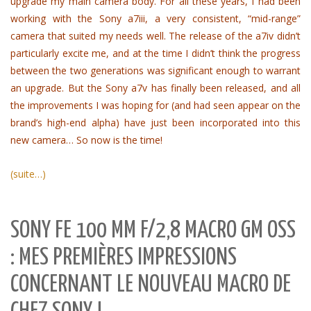
upgrade my main camera body. For all these years, I had been
working with the Sony a7iii, a very consistent, “mid-range”
camera that suited my needs well. The release of the a7iv didn’t
particularly excite me, and at the time I didn’t think the progress
between the two generations was significant enough to warrant
an upgrade. But the Sony a7v has finally been released, and all
the improvements I was hoping for (and had seen appear on the
brand’s high-end alpha) have just been incorporated into this
new camera… So now is the time!
(suite…)
SONY FE 100 MM F/2,8 MACRO GM OSS
: MES PREMIÈRES IMPRESSIONS
CONCERNANT LE NOUVEAU MACRO DE