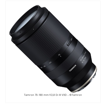
Tamron 70-180 mm f/2,8 Di III VXD –
©
Tamron