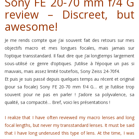
Sony FE 20-70 mm f/4 G
review – Discreet, but
awesome!
Je me rends compte que j’ai souvent fait des retours sur mes
objectifs macro et mes longues focales, mais jamais sur
l’optique transstandard. Il faut dire que j’ai longtemps largement
sous-utilisé ce genre d’optiques. J’utilise à l’époque un pas si
mauvais, mais assez limité toutefois, Sony Zeiss 24-70f4.
Et puis je suis passé depuis quelques temps au récent et original
(pour sa focale) Sony FE 20-70 mm f/4 G… et je l’utilise trop
souvent pour ne pas en parler ! J’adore sa polyvalence, sa
qualité, sa compacité… Bref, voici les présentations !
I realize that I have often reviewed my macro lenses and long
focal lengths, but never my transstandard lenses. It must be said
that I have long underused this type of lens. At the time, I was