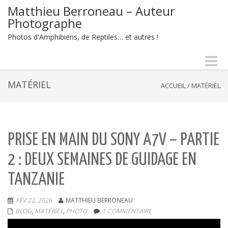
Matthieu Berroneau – Auteur
Photographe
Photos d'Amphibiens, de Reptiles… et autres !
Naviga
-
bascul
MATÉRIEL
ACCUEIL
/
MATÉRIEL
PRISE EN MAIN DU SONY A7V – PARTIE
2 : DEUX SEMAINES DE GUIDAGE EN
TANZANIE
FÉV 22, 2026
MATTHIEU BERRONEAU
BLOG
,
MATÉRIEL
,
PHOTO
1 COMMENTAIRE