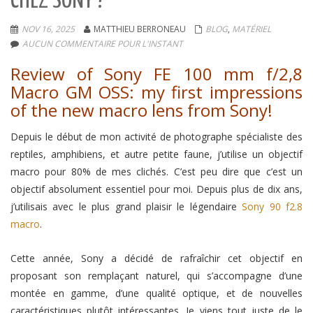
CHEZ SONY !
NOV 16, 2025
MATTHIEU BERRONEAU
BLOG
,
MATÉRIEL
AUCUN COMMENTAIRE POUR L'INSTANT
Review of Sony FE 100 mm f/2,8
Macro GM OSS: my first impressions
of the new macro lens from Sony!
Depuis le début de mon activité de photographe spécialiste des
reptiles, amphibiens, et autre petite faune, j’utilise un objectif
macro pour 80% de mes clichés. C’est peu dire que c’est un
objectif absolument essentiel pour moi. Depuis plus de dix ans,
j’utilisais avec le plus grand plaisir le légendaire
Sony 90 f2.8
macro
.
Cette année, Sony a décidé de rafraîchir cet objectif en
proposant son remplaçant naturel, qui s’accompagne d’une
montée en gamme, d’une qualité optique, et de nouvelles
caractéristiques plutôt intéressantes. Je viens tout juste de le