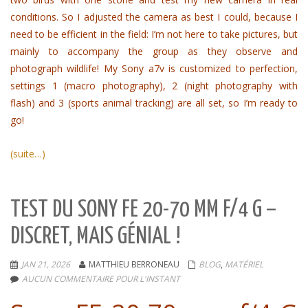
conditions. So I adjusted the camera as best I could, because I
need to be efficient in the field: I’m not here to take pictures, but
mainly to accompany the group as they observe and
photograph wildlife! My Sony a7v is customized to perfection,
settings 1 (macro photography), 2 (night photography with
flash) and 3 (sports animal tracking) are all set, so I’m ready to
go!
(suite…)
TEST DU SONY FE 20-70 MM F/4 G –
DISCRET, MAIS GÉNIAL !
JAN 21, 2026
MATTHIEU BERRONEAU
BLOG
,
MATÉRIEL
AUCUN COMMENTAIRE POUR L'INSTANT