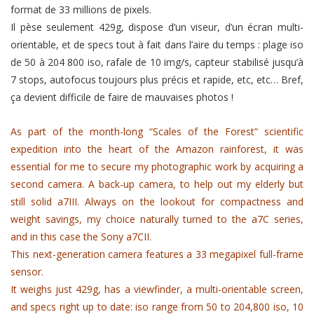
format de 33 millions de pixels.
Il pèse seulement 429g, dispose d’un viseur, d’un écran multi-
orientable, et de specs tout à fait dans l’aire du temps : plage iso
de 50 à 204 800 iso, rafale de 10 img/s, capteur stabilisé jusqu’à
7 stops, autofocus toujours plus précis et rapide, etc, etc… Bref,
ça devient difficile de faire de mauvaises photos !
As part of the month-long “Scales of the Forest” scientific
expedition into the heart of the Amazon rainforest, it was
essential for me to secure my photographic work by acquiring a
second camera. A back-up camera, to help out my elderly but
still solid a7III. Always on the lookout for compactness and
weight savings, my choice naturally turned to the a7C series,
and in this case the Sony a7CII.
This next-generation camera features a 33 megapixel full-frame
sensor.
It weighs just 429g, has a viewfinder, a multi-orientable screen,
and specs right up to date: iso range from 50 to 204,800 iso, 10