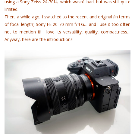
using a Sony Zeiss 24-70f4, which wasn’t bad, but was still quite
limited.
Then, a while ago, I switched to the recent and original (in terms
of focal length) Sony FE 20-70 mm f/4 G… and I use it too often
not to mention it! I love its versatility, quality, compactness…
Anyway, here are the introductions!