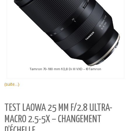
Tamron 70-180 mm f/2,8 Di III VXD –
©
Tamron
(suite…)
TEST LAOWA 25 MM F/2.8 ULTRA-
MACRO 2.5-5X – CHANGEMENT
D’ÉCHELLE