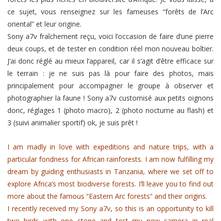
ce sujet, vous renseignez sur les fameuses “forêts de l’Arc
oriental” et leur origine.
Sony a7v fraîchement reçu, voici l’occasion de faire d’une pierre
deux coups, et de tester en condition réel mon nouveau boîtier.
J’ai donc réglé au mieux l’appareil, car il s’agit d’être efficace sur
le terrain : je ne suis pas là pour faire des photos, mais
principalement pour accompagner le groupe à observer et
photographier la faune ! Sony a7v customisé aux petits oignons
donc, réglages 1 (photo macro), 2 (photo nocturne au flash) et
3 (suivi animalier sportif) ok, je suis prêt !
I am madly in love with expeditions and nature trips, with a
particular fondness for African rainforests. I am now fulfilling my
dream by guiding enthusiasts in Tanzania, where we set off to
explore Africa’s most biodiverse forests. I’ll leave you to find out
more about the famous “Eastern Arc forests” and their origins.
I recently received my Sony a7v, so this is an opportunity to kill
two birds with one stone and test my new camera in real