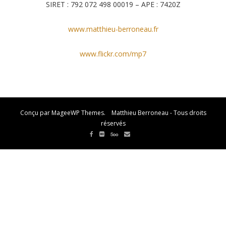
SIRET : 792 072 498 00019 – APE : 7420Z
www.matthieu-berroneau.fr
www.flickr.com/mp7
Conçu par MageeWP Themes. Matthieu Berroneau - Tous droits
réservés