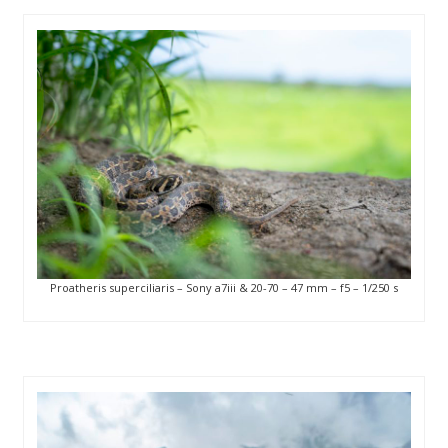
Proatheris superciliaris – Sony a7iii & 20-70 – 47 mm – f5 – 1/250 s