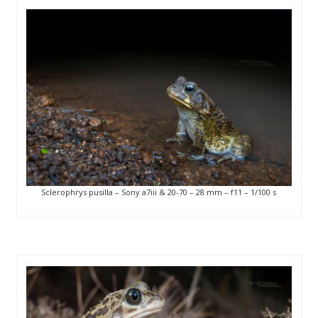
Sclerophrys pusilla – Sony a7iii & 20-70 – 28 mm – f11 – 1/100 s