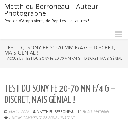
Matthieu Berroneau – Auteur
Photographe
Photos d'Amphibiens, de Reptiles… et autres !
Naviga
-
bascul
TEST DU SONY FE 20-70 MM F/4 G – DISCRET,
MAIS GÉNIAL !
ACCUEIL
/
TEST DU SONY FE 20-70 MM F/4 G – DISCRET, MAIS GÉNIAL !
TEST DU SONY FE 20-70 MM F/4 G –
DISCRET, MAIS GÉNIAL !
JAN 21, 2026
MATTHIEU BERRONEAU
BLOG
,
MATÉRIEL
AUCUN COMMENTAIRE POUR L'INSTANT