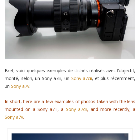
Bref, voici quelques exemples de clichés réalisés avec l’objectif,
monté, selon, un Sony a7iii, un
Sony a7cii
, et plus récemment,
un
Sony a7v
.
In short, here are a few examples of photos taken with the lens
mounted on a Sony a7iii, a
Sony a7cii
, and more recently, a
Sony a7v
.