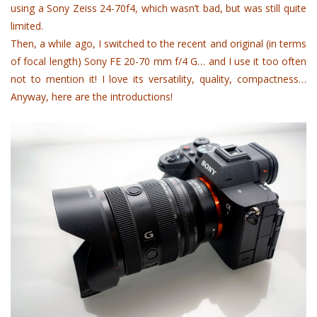
using a Sony Zeiss 24-70f4, which wasn’t bad, but was still quite
limited.
Then, a while ago, I switched to the recent and original (in terms
of focal length) Sony FE 20-70 mm f/4 G… and I use it too often
not to mention it! I love its versatility, quality, compactness…
Anyway, here are the introductions!