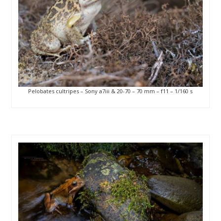
Pelobates cultripes – Sony a7iii & 20-70 – 70 mm – f11 – 1/160 s