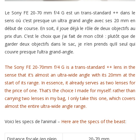
Le Sony FE 20-70 mm f/4 G est un trans-standard ++ dans le
sens où c’est presque un ultra grand angle avec ses 20 mm en
début de course. En soit, il joue déjà le rôle de deux objectifs au
prix d’un. C’est le choix que j’ai fait de mon côté : plutôt que de
garder deux objectifs dans le sac, je n’en prends qu’il seul qui
couvre presque l’ultra grand-angle.
The Sony FE 20-70mm f/4 G is a trans-standard ++ lens in the
sense that it’s almost an ultra-wide angle with its 20mm at the
start of its range. In essence, it already serves as two lenses for
the price of one. That’s the choice I made for myself: rather than
carrying two lenses in my bag, I only take this one, which covers
almost the entire ultra-wide angle range.
Voici les specs de l’animal –
Here are the specs of the beast
:
Distance focale (en plein
20-70 mm