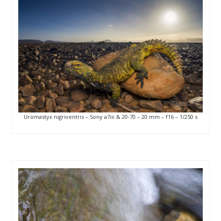
Uromastyx nigriventris – Sony a7iii & 20-70 – 20 mm – f16 – 1/250 s