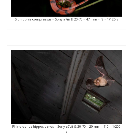
Siphlophis compressus – Sony a7iii & 20-70 – 47 mm – f8 – 1/125 s
Rhinolophus hipposideros – Sony a7cii & 20-70 – 20 mm – f10 – 1/200
s