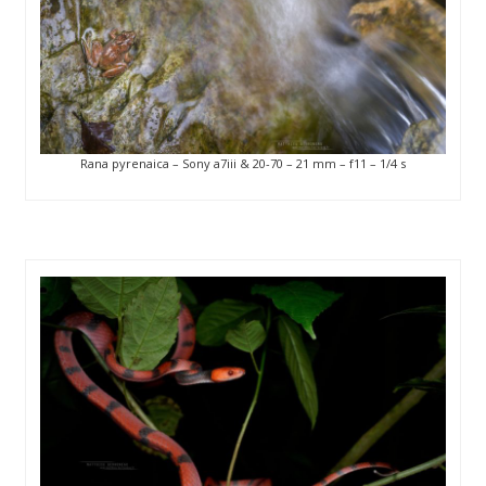
Rana pyrenaica – Sony a7iii & 20-70 – 21 mm – f11 – 1/4 s