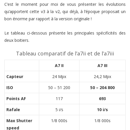
C’est le moment pour moi de vous présenter les évolutions
qu’apportent cette v3 à la v2, qui déjà, à l’époque proposait un
bon énorme par rapport à la version originale !
Le tableau ci-dessous présente les principales spécificités des
deux boitiers.
Tableau comparatif de l’a7ii et de l’a7iii
A7 II
A7 III
Capteur
24 Mpx
24,2 Mpx
ISO
50 – 51 200
50 – 204 800
Points AF
117
693
Rafale
5 i/s
10 i/s
Max Shutter
1/8 000s
1/8 000s
speed