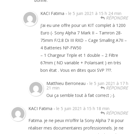
bonne.
KACI Fatima -
le 5 juin 2021 à 15 h 24 min
RÉPONDRE
j’ai eu une offre pour un KIT complet à 1200
Euro (- Sony Alpha 7 Mark II – Tamron 28-
75mm F/2.8 Di III RXD – Cage Smallrig A7II –
4 Batteries NP-FW50
– 1 Chargeur Triple et 1 double – 2 Filtre
67mm ( ND variable + Polarisant ) en très
bon état . Vous en dites quoi SVP ???.
Matthieu Berroneau -
le 5 juin 2021 à 17 h
21 min
RÉPONDRE
Oui ça semble tout à fait correct ;-).
KACI Fatima -
le 5 juin 2021 à 15 h 18 min
RÉPONDRE
Fatima. je ne peux m’offrir la Sony Alpha 7 iii pour
réaliser mes documentaires professionnels. Je ne