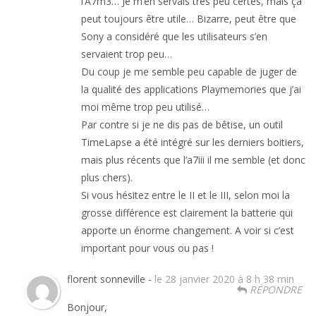
l’A7m3… Je m’en servais très peu certes, mais ça
peut toujours être utile… Bizarre, peut être que
Sony a considéré que les utilisateurs s’en
servaient trop peu…
Du coup je me semble peu capable de juger de
la qualité des applications Playmemories que j’ai
moi même trop peu utilisé…
Par contre si je ne dis pas de bêtise, un outil
TimeLapse a été intégré sur les derniers boitiers,
mais plus récents que l’a7iii il me semble (et donc
plus chers).
Si vous hésitez entre le II et le III, selon moi la
grosse différence est clairement la batterie qui
apporte un énorme changement. A voir si c’est
important pour vous ou pas !
florent sonneville -
le 28 janvier 2020 à 8 h 38 min
RÉPONDRE
Bonjour,