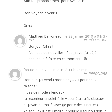
AIII/ RIII probablement pour Avril 2019 ….
Bon Voyage à venir !
Gilles
Matthieu Berroneau -
le 22 janvier 2019 à 9 h 37
min
RÉPONDRE
Bonjour Gilles !
Non pas de nouvelles ! Pas grave, j’ai déjà
beaucoup à faire en ce moment ! 😉
fpatricka
-
le 20 juin 2019 à 11 h 23 min
RÉPONDRE
Bonjour, j’ai vendu mon Sony A7 ii pour deux
raisons :
– pas de mode silencieux
-à l’exterieur ensoleillé, le viseur était trés obscuer
et j’avais du mal à viser (je porte des lunettes)
-le sony a7 iii est il meilleur pour le viseur ou dois je