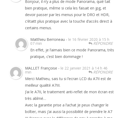
Bonjour, il n’y a plus de mode Panorama, quié tait
bien pratique, même si cela les faisait en jpg, et
devoir passer par les menus pour le DRO et HDR,
c’étaitt plus pratique avec la touche d’accès direct à
certains menus.
Matthieu Berroneau -
le 16 février 2020 à 15 h
07 min
RÉPONDRE
En effet, je l’aimais bien ce mode Panorama, très
pratique, c’est bien dommage !
MALLET Françoise -
le 22 janvier 2021 à 14 h 46
min
RÉPONDRE
Merci Mathieu, sais tu si l’ecran LCD du A7II est de
meilleur qualité A7III.
J’ai le A7II, le traitement anti-reflet de mon écran est
très abîmé…
Avec la garantie prise a l’achat Je peux changer le
boîtier, mais j’ai aussi la possibilité de prendre le A7