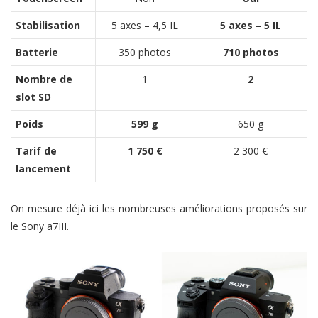
Stabilisation
5 axes – 4,5 IL
5 axes – 5 IL
Batterie
350 photos
710 photos
Nombre de
1
2
slot SD
Poids
599 g
650 g
Tarif de
1 750 €
2 300 €
lancement
On mesure déjà ici les nombreuses améliorations proposés sur
le Sony a7III.