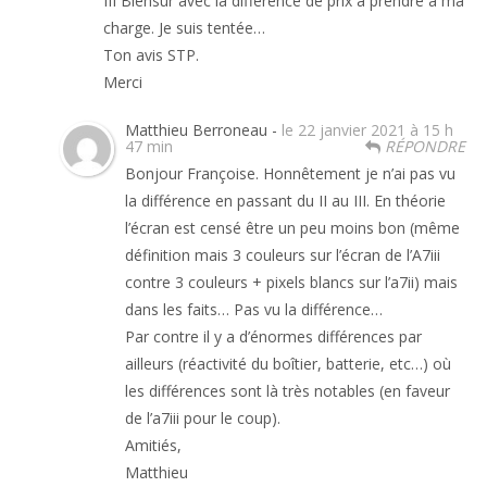
III Biensur avec la différence de prix à prendre à ma
charge. Je suis tentée…
Ton avis STP.
Merci
Matthieu Berroneau -
le 22 janvier 2021 à 15 h
47 min
RÉPONDRE
Bonjour Françoise. Honnêtement je n’ai pas vu
la différence en passant du II au III. En théorie
l’écran est censé être un peu moins bon (même
définition mais 3 couleurs sur l’écran de l’A7iii
contre 3 couleurs + pixels blancs sur l’a7ii) mais
dans les faits… Pas vu la différence…
Par contre il y a d’énormes différences par
ailleurs (réactivité du boîtier, batterie, etc…) où
les différences sont là très notables (en faveur
de l’a7iii pour le coup).
Amitiés,
Matthieu