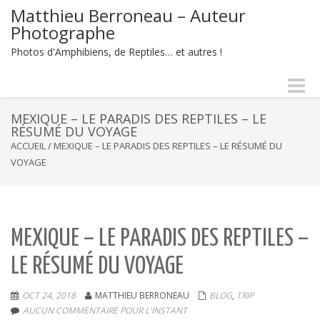
Matthieu Berroneau – Auteur
Photographe
Photos d'Amphibiens, de Reptiles… et autres !
Naviga
-
bascul
MEXIQUE – LE PARADIS DES REPTILES – LE
RÉSUMÉ DU VOYAGE
ACCUEIL
/
MEXIQUE – LE PARADIS DES REPTILES – LE RÉSUMÉ DU
VOYAGE
MEXIQUE – LE PARADIS DES REPTILES –
LE RÉSUMÉ DU VOYAGE
OCT 24, 2018
MATTHIEU BERRONEAU
BLOG
,
TRIP
AUCUN COMMENTAIRE POUR L'INSTANT