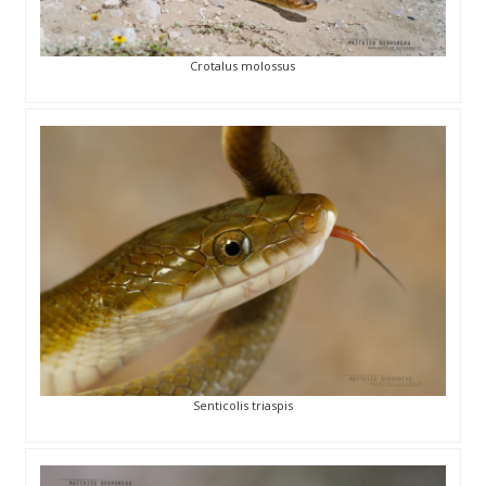
Crotalus molossus
Senticolis triaspis