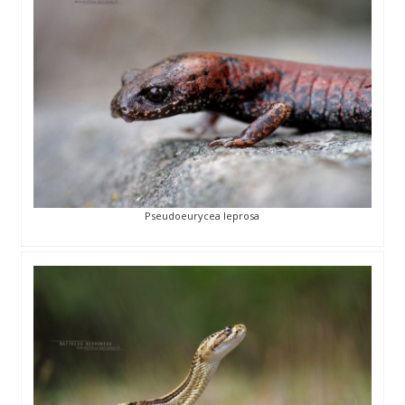
Pseudoeurycea leprosa