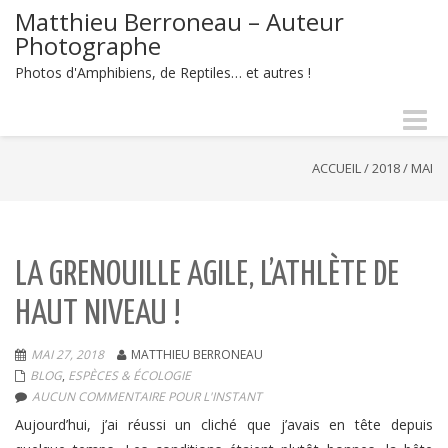
Matthieu Berroneau – Auteur
Photographe
Photos d'Amphibiens, de Reptiles… et autres !
Naviga
-
bascul
ACCUEIL
/
2018
/
MAI
LA GRENOUILLE AGILE, L’ATHLÈTE DE
HAUT NIVEAU !
MAI 27, 2018
MATTHIEU BERRONEAU
BLOG
,
ESPÈCES & ÉCOLOGIE
AUCUN COMMENTAIRE POUR L'INSTANT
Aujourd’hui, j’ai réussi un cliché que j’avais en tête depuis