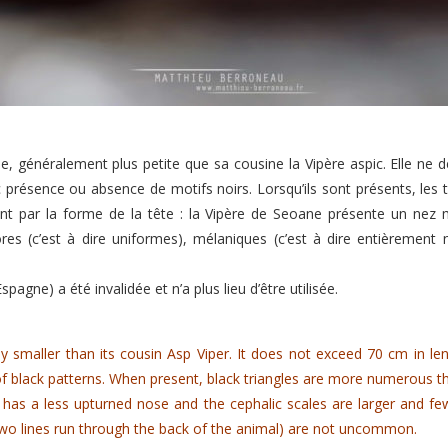
e, généralement plus petite que sa cousine la Vipère aspic. Elle ne
c présence ou absence de motifs noirs. Lorsqu’ils sont présents, les 
nt par la forme de la tête : la Vipère de Seoane présente un nez m
 (c’est à dire uniformes), mélaniques (c’est à dire entièrement n
spagne) a été invalidée et n’a plus lieu d’être utilisée.
y smaller than its cousin Asp Viper.
It does not exceed 70 cm in len
f black patterns.
When present, black triangles are more numerous tha
 has a less upturned nose and the cephalic scales are larger and fe
s (two lines run through the back of the animal) are not uncommon.