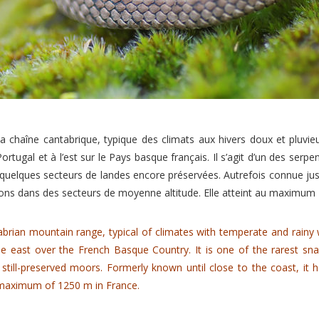
chaîne cantabrique, typique des climats aux hivers doux et pluvieu
rtugal et à l’est sur le Pays basque français. Il s’agit d’un des serpen
elques secteurs de landes encore préservées. Autrefois connue jusqu’
ions dans des secteurs de moyenne altitude. Elle atteint au maximum
brian mountain range, typical of climates with temperate and rainy 
the east over the French Basque Country.
It is one of the rarest sn
still-preserved moors.
Formerly known until close to the coast, it 
 maximum of 1250 m in France.