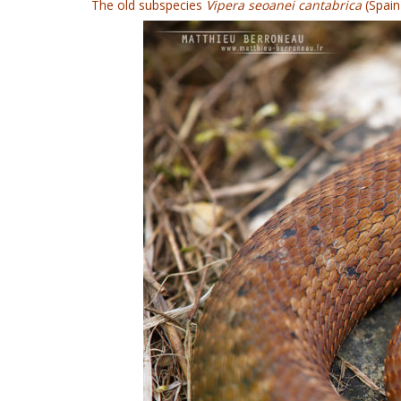
The old subspecies
Vipera seoanei cantabrica
(Spain