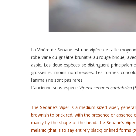
La Vipère de Seoane est une vipère de taille moyenn
robe varie du grisâtre brunâtre au rouge brique, ave
aspic. Les deux espèces se distinguent principaleme
grosses et moins nombreuses. Les formes concolores
l’animal) ne sont pas rares.
L’ancienne sous-espèce
Vipera seoanei cantabrica
(E
The Seoane’s Viper is a medium-sized viper, generall
brownish to brick red, with the presence or absence o
mainly by the shape of the head: the Seoane’s Viper
melanic (that is to say entirely black) or lined form