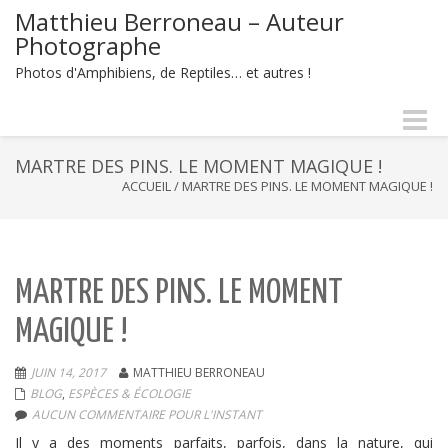
Matthieu Berroneau – Auteur
Photographe
Photos d'Amphibiens, de Reptiles… et autres !
Naviga
-
bascul
MARTRE DES PINS. LE MOMENT MAGIQUE !
ACCUEIL
/
MARTRE DES PINS. LE MOMENT MAGIQUE !
MARTRE DES PINS. LE MOMENT
MAGIQUE !
JUIN 14, 2017
MATTHIEU BERRONEAU
BLOG
,
ESPÈCES & ÉCOLOGIE
AUCUN COMMENTAIRE POUR L'INSTANT
Il y a des moments parfaits, parfois, dans la nature, qui