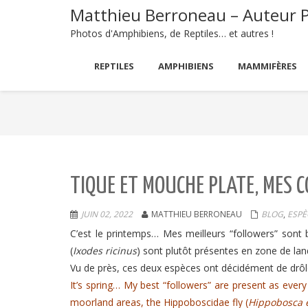
Matthieu Berroneau – Auteur 
Photos d'Amphibiens, de Reptiles… et autres !
REPTILES
AMPHIBIENS
MAMMIFÈRES
TIQUE ET MOUCHE PLATE, MES
JUIN 02, 2022
MATTHIEU BERRONEAU
BLOG
,
ESPÈ
C’est le printemps… Mes meilleurs “followers” sont
(
Ixodes ricinus
) sont plutôt présentes en zone de lan
Vu de près, ces deux espèces ont décidément de drôle
It’s spring… My best “followers” are present as ever
moorland areas, the Hippoboscidae fly (
Hippobosca 