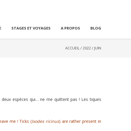
E
STAGES ET VOYAGES
A PROPOS
BLOG
ACCUEIL
/
2022
/
JUIN
s deux espèces qui… ne me quittent pas ! Les tiques
eave me ! Ticks (
Ixodes ricinus
) are rather present in