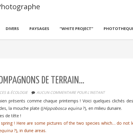
Photographe
DIVERS
PAYSAGES
“WHITE PROJECT”
PHOTOTHEQU
 COMPAGNONS DE TERRAIN…
CES & ÉCOLOGIE
AUCUN COMMENTAIRE POUR L'INSTANT
 bien présents comme chaque printemps ! Voici quelques clichés de
des, la mouche plate ((
Hippobosca
equina
?), en milieu dunaire.
s de tête !
y spring ! Here are some pictures of the two species which… do not l
equina
?), in dune areas.