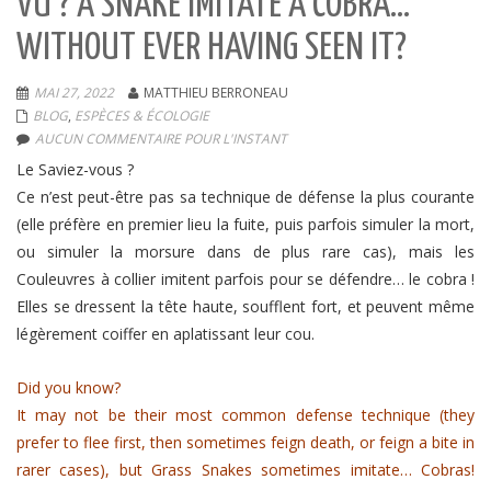
VU ? A SNAKE IMITATE A COBRA…
WITHOUT EVER HAVING SEEN IT?
MAI 27, 2022
MATTHIEU BERRONEAU
BLOG
,
ESPÈCES & ÉCOLOGIE
AUCUN COMMENTAIRE POUR L'INSTANT
Le Saviez-vous ?
Ce n’est peut-être pas sa technique de défense la plus courante
(elle préfère en premier lieu la fuite, puis parfois simuler la mort,
ou simuler la morsure dans de plus rare cas), mais les
Couleuvres à collier imitent parfois pour se défendre… le cobra !
Elles se dressent la tête haute, soufflent fort, et peuvent même
légèrement coiffer en aplatissant leur cou.
Did you know?
It may not be their most common defense technique (they
prefer to flee first, then sometimes feign death, or feign a bite in
rarer cases), but Grass Snakes sometimes imitate… Cobras!