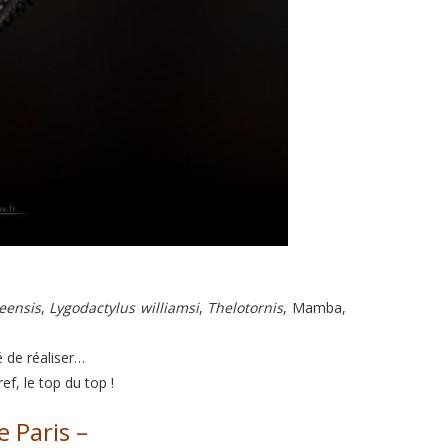
eensis
,
Lygodactylus williamsi
,
Thelotornis
, Mamba,
 de réaliser…
f, le top du top !
e Paris –