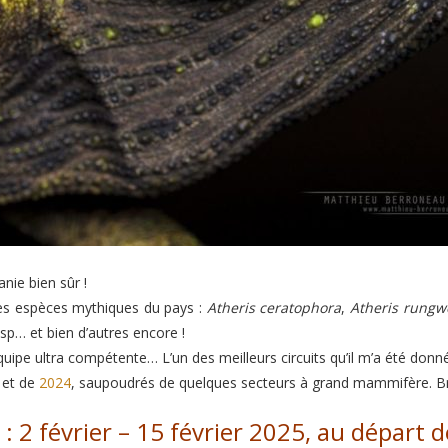
ie bien sûr !
es espèces mythiques du pays :
Atheris ceratophora
,
Atheris rungw
sp… et bien d’autres encore !
ipe ultra compétente… L’un des meilleurs circuits qu’il m’a été donné
et de
2024
, saupoudrés de quelques secteurs à grand mammifère. Bre
: 2 février – 15 février 2025, au départ d