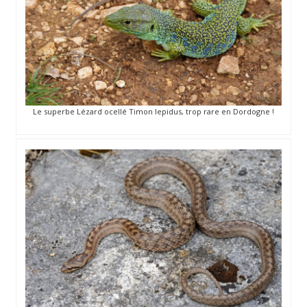
Le superbe Lézard ocellé Timon lepidus, trop rare en Dordogne !