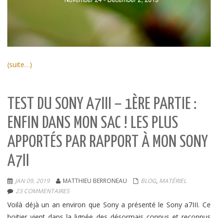
(suite…)
TEST DU SONY A7III – 1ÈRE PARTIE :
ENFIN DANS MON SAC ! LES PLUS
APPORTÉS PAR RAPPORT À MON SONY
A7II
JAN 09, 2019
MATTHIEU BERRONEAU
BLOG
,
MATÉRIEL
23 COMMENTAIRES
Voilà déjà un an environ que Sony a présenté le Sony a7III. Ce
boitier vient dans la lignée des désormais connus et reconnus