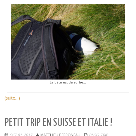
La bête est de sortie…
(suite…)
PETIT TRIP EN SUISSE ET ITALIE !
OCT 01, 2017
MATTHIEU BERRONEAU
BLOG
,
TRIP