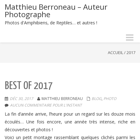
Matthieu Berroneau – Auteur
Photographe
Photos d'Amphibiens, de Reptiles… et autres !
Naviga
-
bascul
ACCUEIL
/
2017
BEST OF 2017
DÉC 30, 2017
MATTHIEU BERRONEAU
BLOG
,
PHOTO
AUCUN COMMENTAIRE POUR L'INSTANT
La fin d’année arrive, l’heure pour un regard sur les douze mois
écoulés… Une fois encore, une année très intense, riche en
découvertes et photos !
Voici un petit montage rassemblant quelques clichés parmi les