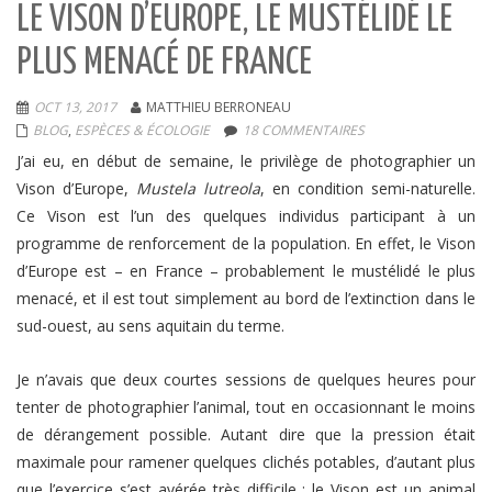
LE VISON D’EUROPE, LE MUSTÉLIDÉ LE
PLUS MENACÉ DE FRANCE
OCT 13, 2017
MATTHIEU BERRONEAU
BLOG
,
ESPÈCES & ÉCOLOGIE
18 COMMENTAIRES
J’ai eu, en début de semaine, le privilège de photographier un
Vison d’Europe,
Mustela lutreola
, en condition semi-naturelle.
Ce Vison est l’un des quelques individus participant à un
programme de renforcement de la population. En effet, le Vison
d’Europe est – en France – probablement le mustélidé le plus
menacé, et il est tout simplement au bord de l’extinction dans le
sud-ouest, au sens aquitain du terme.
Je n’avais que deux courtes sessions de quelques heures pour
tenter de photographier l’animal, tout en occasionnant le moins
de dérangement possible. Autant dire que la pression était
maximale pour ramener quelques clichés potables, d’autant plus
que l’exercice s’est avérée très difficile : le Vison est un animal